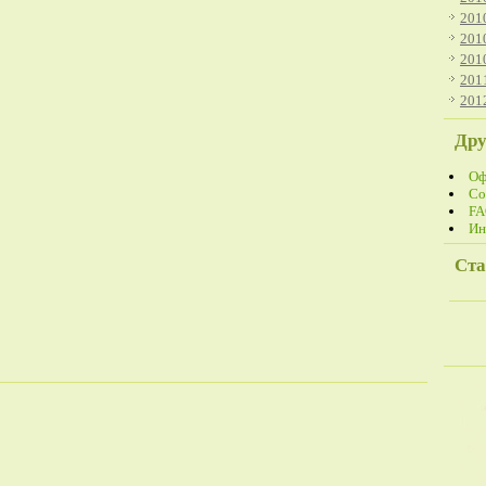
201
201
201
201
201
Дру
Оф
Со
FA
Ин
Ста