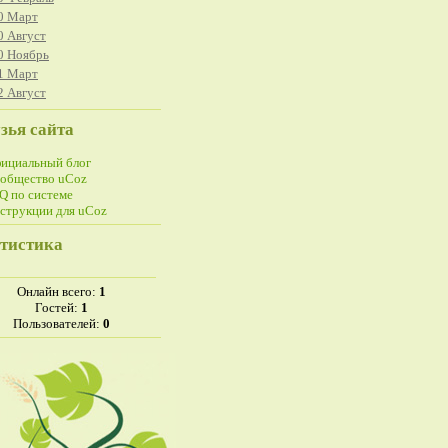
0 Март
0 Август
0 Ноябрь
1 Март
2 Август
зья сайта
ициальный блог
общество uCoz
Q по системе
струкции для uCoz
тистика
Онлайн всего:
1
Гостей:
1
Пользователей:
0