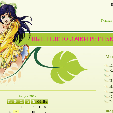
П
Главная
ПЫШНЫЕ ЮБОЧКИ PETTISK
Мен
Г
К
Ф
И
И
К
О
Август 2012
Р
Пн
Вт
Ср
Чт
Пт
Сб
Вс
1
2
3
4
5
Фор
6
7
8
9
10
11
12