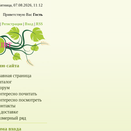
ятница, 07.08.2026, 11:12
Приветствую Вас
Гость
|
Регистрация
|
Вход
|
RSS
IRT
ю сайта
лавная страница
аталог
орум
нтересно почитать
нтересно посмотреть
онтакты
 доставке
азмерный ряд
ма входа